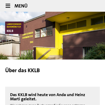
MENÜ
Über das KKLB
Das KKLB wird heute von Anda und Heinz
Marti geleitet.