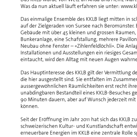
Was da nun aktuell läuft erfahren sie unter: www.k
Das einmalige Ensemble des
KKLB
liegt mitten in s
auf der Zielgeraden von Sursee nach Beromünster. 
Gebäude mit über 45 kleinen und grossen Räumen, dr
Bunkeranlage, eine Schafstallung, mehrere Pavillo
Neubau ohne Fenster – «Zihlenfeldlöchli». Die Anlag
Installationen und Ausstellungen ein riesiges Gesa
eintaucht, wird den Alltag mit neuen Augen wahr
Das Hauptinteresse des
KKLB
gilt der Vermittlung d
die hier ausgestellt sind. Sie entfalten im Zusamm
aussergewöhnlichen Räumlichkeiten erst recht ihr
unabdingbaren Bestandteil eines
KKLB
-Besuches ge
90 Minuten dauern, aber auf Wunsch jederzeit mit
können.
Seit der Eröffnung im Jahr 2011 hat sich das
KKLB
zu
schweizerischen Kultur- und Kunstlandschaft entwi
erneuerbare Energien im
KKLB
eine zentrale Rolle s