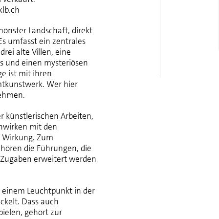
klb.ch
chönster Landschaft, direkt
Es umfasst ein zentrales
ei alte Villen, eine
ns und einen mysteriösen
e ist mit ihren
mtkunstwerk. Wer hier
nehmen.
er künstlerischen Arbeiten,
enwirken mit den
e Wirkung. Zum
hören die Führungen, die
 Zugaben erweitert werden
 einem Leuchtpunkt in der
ckelt. Dass auch
pielen, gehört zur