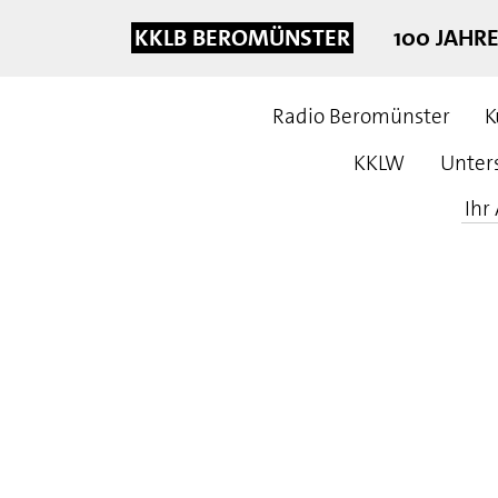
KKLB BEROMÜNSTER
100 JAHR
Radio Beromünster
K
KKLW
Unter
Ihr