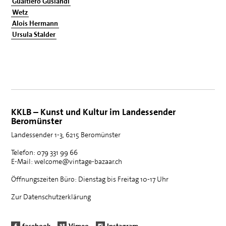
Gualtiero Guslandi
Wetz
Alois Hermann
Ursula Stalder
KKLB – Kunst und Kultur im Landessender
Beromünster
Landessender 1-3, 6215 Beromünster
Telefon: 079 331 99 66
E-Mail: welcome@vintage-bazaar.ch
Öffnungszeiten Büro: Dienstag bis Freitag 10-17 Uhr
Zur Datenschutzerklärung
facebook
Vimeo
Instagram