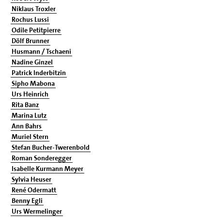
Niklaus Troxler
Rochus Lussi
Odile Petitpierre
Dölf Brunner
Husmann / Tschaeni
Nadine Ginzel
Patrick Inderbitzin
Sipho Mabona
Urs Heinrich
Rita Banz
Marina Lutz
Ann Bahrs
Muriel Stern
Stefan Bucher-Twerenbold
Roman Sonderegger
Isabelle Kurmann Meyer
Sylvia Heuser
René Odermatt
Benny Egli
Urs Wermelinger