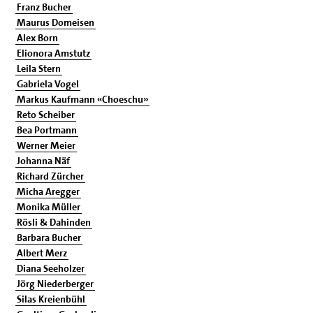
Franz Bucher
Maurus Domeisen
Alex Born
Elionora Amstutz
Leila Stern
Gabriela Vogel
Markus Kaufmann «Choeschu»
Reto Scheiber
Bea Portmann
Werner Meier
Johanna Näf
Richard Zürcher
Micha Aregger
Monika Müller
Rösli & Dahinden
Barbara Bucher
Albert Merz
Diana Seeholzer
Jörg Niederberger
Silas Kreienbühl