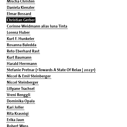
Mischa Christen
Daniela Kienzler
Elmar Bossard
Christian Gerber
Corinne Weidmann alias Iuna Tinta
Lorenz Huber
Kurt F. Hunkeler
Rosanna Baledda
Reto Eberhard Rast
Kurt Baumann
Harald Herrmann
Stefanie Pretnar («Towards A State Of Relax | 2023»)
Niccel & Emil Steinberger
Niccel Steinberger
Lillyane Trachsel
Vreni Renggli
Dominika Opala
Kari Joller
Rita Krasniqi
Erika Jaun
Robert Wyss