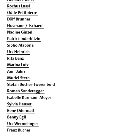
Rochus Lussi
Odile Petitpierre
Dölf Brunner
Husmann / Tschaeni
Nadine Ginzel
Patrick Inderbitzin
Sipho Mabona
Urs Heinrich
Rita Banz
Marina Lutz
Ann Bahrs
Muriel Stern
Stefan Bucher-Twerenbold
Roman Sonderegger
Isabelle Kurmann Meyer
Sylvia Heuser
René Odermatt
Benny Egli
Urs Wermelinger
Franz Bucher