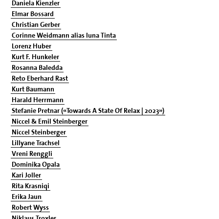
Daniela Kienzler
Elmar Bossard
Christian Gerber
Corinne Weidmann alias Iuna Tinta
Lorenz Huber
Kurt F. Hunkeler
Rosanna Baledda
Reto Eberhard Rast
Kurt Baumann
Harald Herrmann
Stefanie Pretnar («Towards A State Of Relax | 2023»)
Niccel & Emil Steinberger
Niccel Steinberger
Lillyane Trachsel
Vreni Renggli
Dominika Opala
Kari Joller
Rita Krasniqi
Erika Jaun
Robert Wyss
Niklaus Troxler