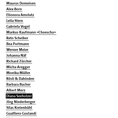
Maurus Domeisen
Alex Born
Elionora Amstutz
Leila Stern
Gabriela Vogel
Markus Kaufmann «Choeschu»
Reto Scheiber
Bea Portmann
Werner Meier
Johanna Näf
Richard Zürcher
Micha Aregger
Monika Müller
Rösli & Dahinden
Barbara Bucher
Albert Merz
Diana Seeholzer
Jörg Niederberger
Silas Kreienbühl
Gualtiero Guslandi