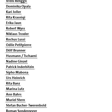
Vreni Renggli
Dominika Opala
Kari Joller
Rita Krasniqi
Erika Jaun
Robert Wyss
Niklaus Troxler
Rochus Lussi
Odile Petitpierre
Dölf Brunner
Husmann / Tschaeni
Nadine Ginzel
Patrick Inderbitzin
Sipho Mabona
Urs Heinrich
Rita Banz
Marina Lutz
Ann Bahrs
Muriel Stern
Stefan Bucher-Twerenbold
Roman Sonderegger